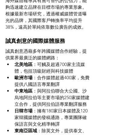
海外媒體報導具有無可替代的公信力，能
夠迅速建立品牌在目標市場的專業形象。
根據最新市場研究，透過權威媒體管道曝
光的品牌，其國際客戶轉換率平均提升
38%，遠高於單純依靠數位廣告的成效。
誠真創意的國際媒體服務
誠真創意憑藉多年跨國媒體合作經驗，提
供業界最廣泛的媒體網路：
北美地區
：可觸及超過700家主流媒
體，包括頂級財經與科技媒體
歐洲市場
：合作媒體超過400家，免費
提供八國語言專業翻譯
中東地區
：與阿拉伯聯合大公國、沙
烏地阿拉伯等主要市場的250家媒體建
立合作，提供阿拉伯語專業翻譯服務
日韓市場
：擁有180家日本媒體及120
家韓國媒體的發稿通路，專業團隊確
保語言與文化精準轉譯
東南亞區域
：除英文外，提供泰文、