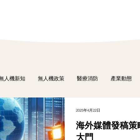
無人機新知
無人機政策
醫療消防
產業動態
2025年4月22日
海外媒體發稿策
大門