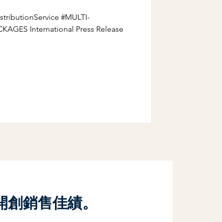
stributionService #MULTI-
GES International Press Release
開創銷售佳績。