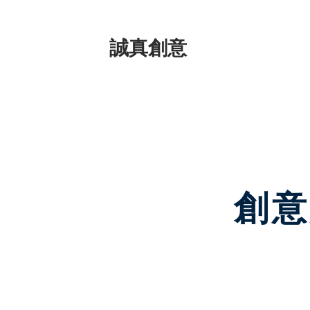
​誠真創意
創意