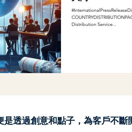
#InternationalPressReleaseDi
COUNTRYDISTRIBUTIONPACKA
Distribution Service...
便是透過創意和點子，為客戶不斷