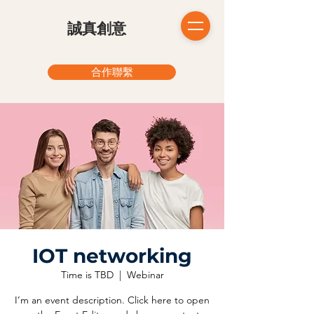
​誠真創意
合作聯繫
IOT networking
Time is TBD
  |  
Webinar
I’m an event description. Click here to open