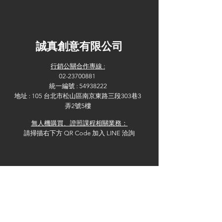
​誠真創意有限公司
行銷公關合作專線
:
02-23700881
統一編號 : 54938222
地址 : 105 台北市松山區南京東路三段303巷3
弄2號5樓
無人機購買、證照課程相關業務：
請掃描右下方 QR Code 加入 LINE 洽詢