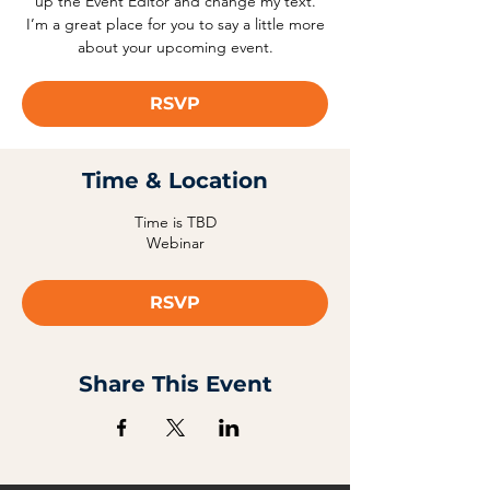
up the Event Editor and change my text.
I’m a great place for you to say a little more
about your upcoming event.
RSVP
Time & Location
Time is TBD
Webinar
RSVP
Share This Event