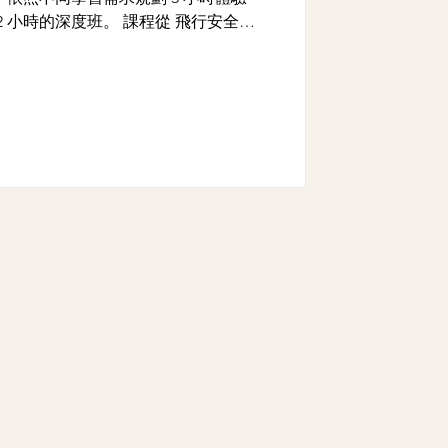
度班。 課程從 飛行安全教
自組式無人機「綠繡眼」拆解與架構解
驗、無人機競賽與 FPV 第一人稱視
入了解無人機的結構與應用。