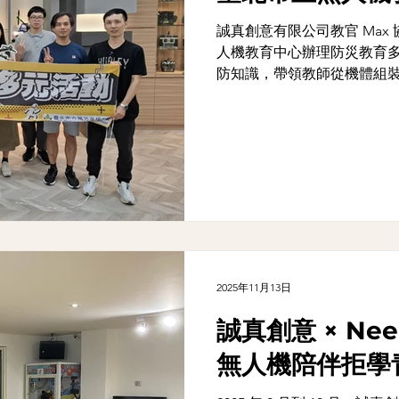
誠真創意有限公司教官 Ma
人機教育中心辦理防災教育
防知識，帶領教師從機體組
災教育新典範。
2025年11月13日
誠真創意 × Ne
無人機陪伴拒學