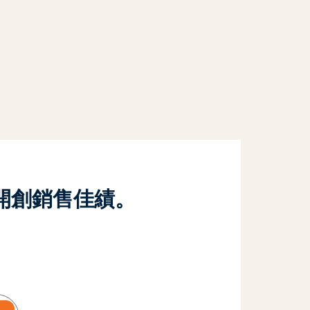
開創銷售佳績。
閱