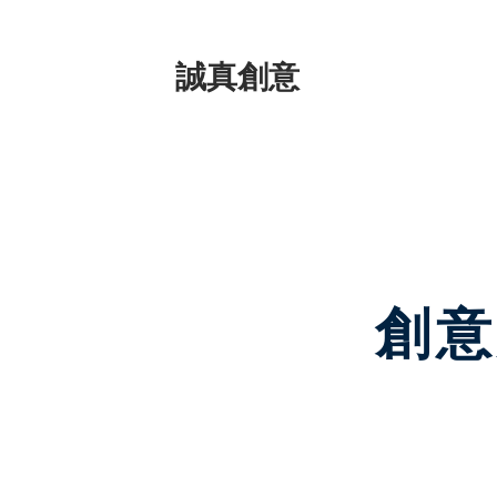
​誠真創意
創意