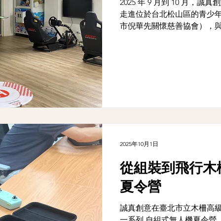
2025 年 9 月到 10 月
走進位於台北松山區的青少年
市倪華先關懷慈善協會），
高中生，一起展開一段「從
學習旅程。
2025年10月1日
從組裝到飛行木
夏令營
誠真創意在臺北市立木柵高
一系列 自組式無人機夏令營，