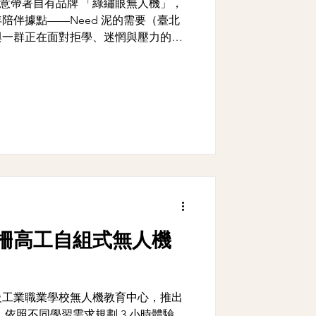
，誠真創意帶著自有品牌 「綠繡眼無人機」，
陪伴據點——Need 泥的需要（臺北
與一群正在面對拒學、迷惘與壓力的國
不敢嘗試，到敢讓自己起飛」的無人機
柵高工自組式無人機
級工業職業學校無人機教育中心，推出
依照不同學習需求規劃 3 小時體驗