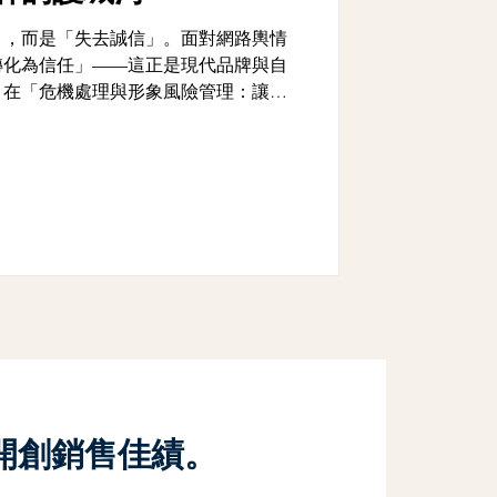
」，而是「失去誠信」。面對網路輿情
轉化為信任」——這正是現代品牌與自
。在「危機處理與形象風險管理：讓信
程中，講師團隊將從真實案例出發，帶
機，該如何預防、應對與修復品牌形
開創銷售佳績。