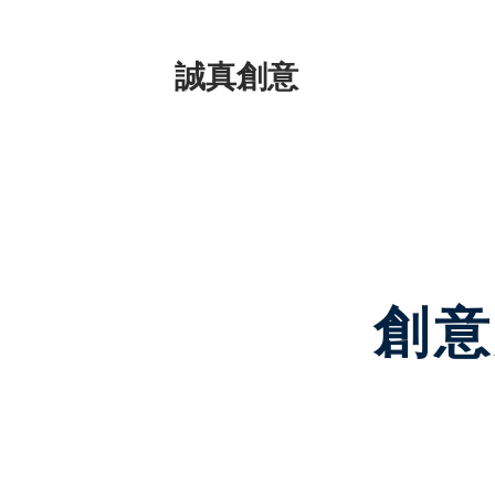
​誠真創意
創意