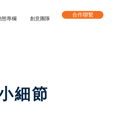
合作聯繫
動態專欄
創意團隊
小細節