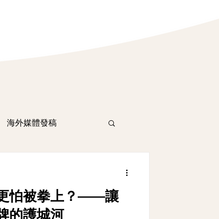
海外媒體發稿
？更怕被拳上？——讓
牌的護城河