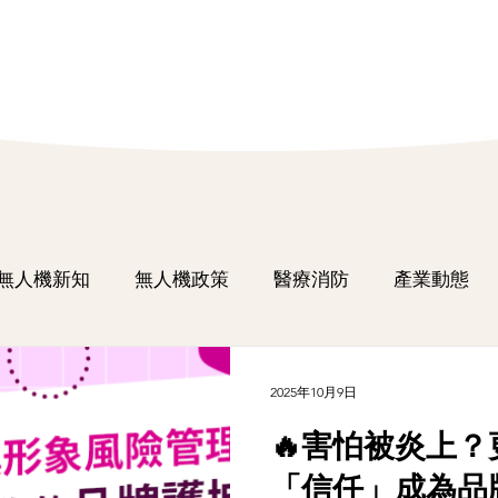
無人機新知
無人機政策
醫療消防
產業動態
2025年10月9日
🔥害怕被炎上
「信任」成為品